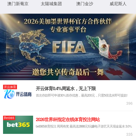
详细错误信息:
IIS Web Core
:80/news.asp?id=148
模块
请求的
URL
MapRequestHan
通知
dler
D:\wwwroot\ahrykjcom\wwwroot\new
物理路
s.asp
径
ASPClassic
处理程
序
登录方
匿名
法
0x80070002
错误代
码
登录用
匿名
户
详细信息:
此错误表明文件或目录在服务器上不存在。请创建文件或目录并重新尝试请
求。
查看详细信息 »
XML 地图